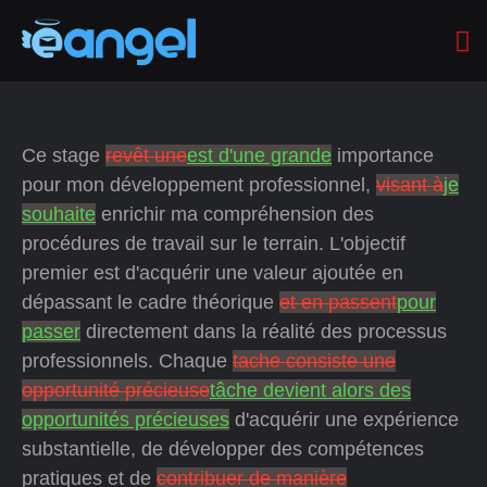
Ce stage
revêt une
est d'une grande
importance
pour mon développement professionnel,
visant à
je
souhaite
enrichir ma compréhension des
procédures de travail sur le terrain. L'objectif
premier est d'acquérir une valeur ajoutée en
dépassant le cadre théorique
et en passent
pour
passer
directement dans la réalité des processus
professionnels. Chaque
tache consiste une
opportunité précieuse
tâche devient alors des
opportunités précieuses
d'acquérir une expérience
substantielle, de développer des compétences
pratiques et de
contribuer de manière