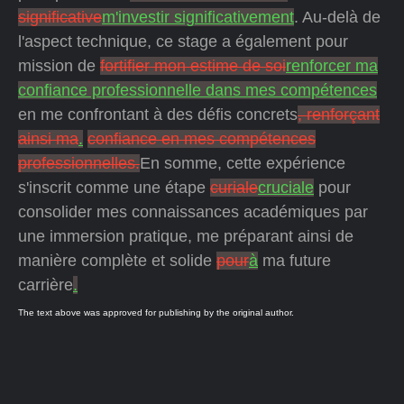
significative
m'investir significativement
. Au-delà de
l'aspect technique, ce stage a également pour
mission de
fortifier mon estime de soi
renforcer ma
confiance professionnelle dans mes compétences
en me confrontant à des défis concrets
, renforçant
ainsi ma
.
confiance en mes compétences
professionnelles.
En somme, cette expérience
s'inscrit comme une étape
curiale
cruciale
pour
consolider mes connaissances académiques par
une immersion pratique, me préparant ainsi de
manière complète et solide
pour
à
ma future
carrière
.
The text above was approved for publishing by the original author.