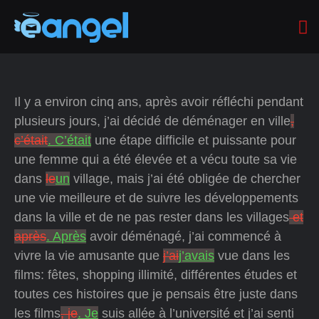
Il y a environ cinq ans, après avoir réfléchi pendant
plusieurs jours, j’ai décidé de déménager en ville
,
c’était
. C’était
une étape difficile et puissante pour
une femme qui a été élevée et a vécu toute sa vie
dans
le
un
village, mais j’ai été obligée de chercher
une vie meilleure et de suivre les développements
dans la ville et de ne pas rester dans les villages
et
après
. Après
avoir déménagé, j’ai commencé à
vivre la vie amusante que
j’ai
j’avais
vue dans les
films: fêtes, shopping illimité, différentes études et
toutes ces histoires que je pensais être juste dans
les films
, je
. Je
suis allée à l’université et j’ai senti