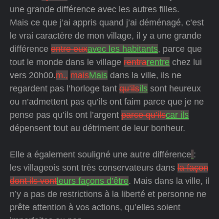
une grande différence avec les autres filles.
Mais ce que j’ai appris quand j’ai déménagé, c’est
le vrai caractère de mon village, il y a une grande
différence
entre eux
avec les habitants
, parce que
tout le monde dans le village
rentra
rentre
chez lui
vers 20h00.
m.,
mais
Mais
dans la ville, ils ne
regardent pas l’horloge tant
qu’ils
ils
sont heureux
ou n’admettent pas qu’ils ont faim parce que je ne
pense pas qu’ils ont l’argent
parce qu’ils
car ils
dépensent tout au détriment de leur bonheur.
Elle a également souligné une autre différence
:
les villageois sont très conservateurs dans
la façon
dont ils vont
leurs façons d’être
. Mais dans la ville, il
n’y a pas de restrictions à la liberté et personne ne
prête attention à vos actions, qu’elles soient