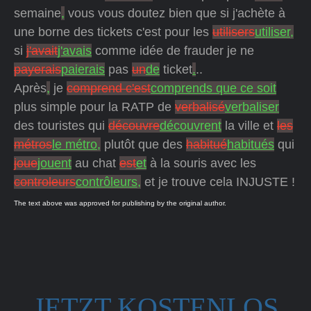
semaine
,
vous vous doutez bien que si j'achète à
une borne des tickets c'est pour les
utilisers
utiliser,
si
j'avait
j'avais
comme idée de frauder je ne
payerais
paierais
pas
un
de
ticket
.
..
Après
,
je
comprend c'est
comprends que ce soit
plus simple pour la RATP de
verbalisé
verbaliser
des touristes qui
découvre
découvrent
la ville et
les
métros
le métro,
plutôt que des
habitué
habitués
qui
joue
jouent
au chat
est
et
à la souris avec les
controleurs
contrôleurs,
et je trouve cela INJUSTE !
The text above was approved for publishing by the original author.
JETZT KOSTENLOS