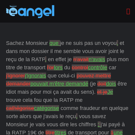
Sachez Monsieur
que
je ne suis pas un voyou
,
et
dans mon dossier il me semble vous avoir joint le
reçu de la RATP
,
en effet je
n'avait
n'avais
plus mon
titre de transport
l'or
lors
du
control
contrôle
car
j'ignorer
j'ignorais
que celui-ci
pouvez mettre
demander
pouvait m'être demandé
(je
doit
dois
être
idiot mais pour moi ça avait du sens).
et je
Je
trouve cela fou que la RATP me
cathégorise
catégorise
comme fraudeur en quelque
sorte alors que j'avais le reçu
,
vous savez
Monsieur je vais vous dire les chiffres
:
j'ai payé à
la RATP 19€ de
titre
titres
de transport pour
1
une