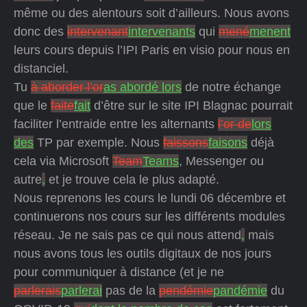
même ou des alentours soit d’ailleurs. Nous avons
donc des
intervenant
intervenants
qui
mené
menent
leurs cours depuis l’IPI Paris en visio pour nous en
distanciel.
Tu
à aborder l’or
as abordé lors
de notre échange
que le
faite
fait
d’être sur le site IPI Blagnac pourrait
faciliter l’entraide entre les alternants
l’or de
lors
des
TP par exemple. Nous
faissons
faisons
déjà
cela via Microsoft
Team
Teams
, Messenger ou
autre
,
et je trouve cela le plus adapté.
Nous reprenons les cours le lundi 06 décembre et
continuerons nos cours sur les différents modules
réseau. Je ne sais pas ce qui nous attend
,
mais
nous avons tous les outils digitaux de nos jours
pour communiquer à distance (et je ne
parlerais
parlerai
pas de la
pendémie
pandémie
du