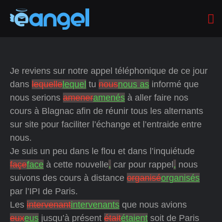
Je reviens sur notre appel téléphonique de ce jour
dans
lequelle
lequel
tu
nous
nous as
informé que
nous serions
amener
amenés
à aller faire nos
cours à Blagnac afin de réunir tous les alternants
sur site pour faciliter l’échange et l’entraide entre
nous.
Je suis un peu dans le flou et dans l’inquiétude
façe
face
à cette nouvelle
,
car pour rappel
,
nous
suivons des cours à distance
organisé
organisés
par l’IPI de Paris.
Les
intervenant
intervenants
que nous avions
eux
eus
jusqu’à présent
était
étaient
soit de Paris