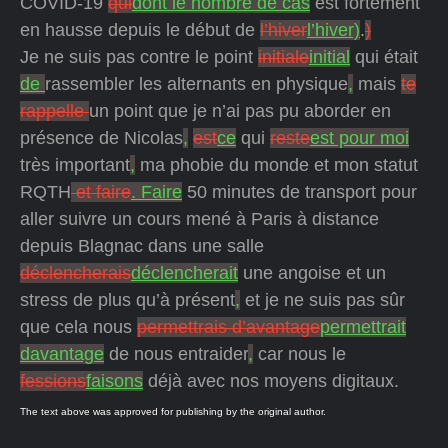
COVID-19
qui
dont le nombre de cas
est fortement
en hausse depuis le début de
l’hiver
l’hiver)
.
)
Je ne suis pas contre le point
initiale
initial
qui était
de
rassembler les alternants en physique
,
mais
te
rappelle
un point que je n’ai pas pu aborder en
présence de Nicolas
,
est
ce
qui
reste
est pour moi
très important
,
ma phobie du monde et mon statut
RQTH
et faire
. Faire
50 minutes de transport pour
aller suivre un cours mené à Paris à distance
depuis Blagnac dans une salle
déclencherais
déclencherait
une angoise et un
stress de plus qu’à présent
,
et je ne suis pas sûr
que cela nous
permettrais d’avantage
permettrait
davantage
de nous entraider
,
car nous le
fessions
faisons
déjà avec nos moyens digitaux.
The text above was approved for publishing by the original author.