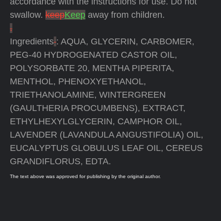
accordance with the instructions for use. Do not
swallow.
keep
Keep
away from children.
.
Ingredients
: AQUA, GLYCERIN, CARBOMER,
PEG-40 HYDROGENATED CASTOR OIL,
POLYSORBATE 20, MENTHA PIPERITA,
MENTHOL, PHENOXYETHANOL,
TRIETHANOLAMINE, WINTERGREEN
(GAULTHERIA PROCUMBENS), EXTRACT,
ETHYLHEXYLGLYCERIN, CAMPHOR OIL,
LAVENDER (LAVANDULA ANGUSTIFOLIA) OIL,
EUCALYPTUS GLOBULUS LEAF OIL, CEREUS
GRANDIFLORUS, EDTA.
The text above was approved for publishing by the original author.