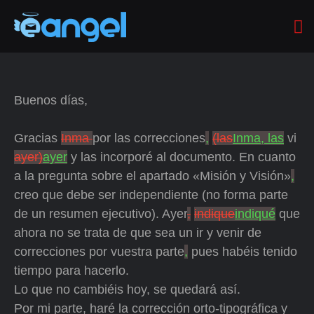
Buenos días,
Gracias
Inma
por las correcciones
,
(las
Inma, las
vi
ayer)
ayer
y las incorporé al documento. En cuanto
a la pregunta sobre el apartado «Misión y Visión»
,
creo que debe ser independiente (no forma parte
de un resumen ejecutivo). Ayer
,
indique
indiqué
que
ahora no se trata de que sea un ir y venir de
correcciones por vuestra parte
,
pues habéis tenido
tiempo para hacerlo.
Lo que no cambiéis hoy, se quedará así.
Por mi parte, haré la corrección orto-tipográfica y