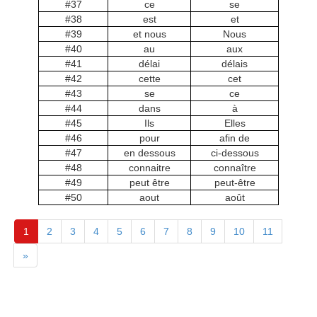
#37
ce
se
#38
est
et
#39
et nous
Nous
#40
au
aux
#41
délai
délais
#42
cette
cet
#43
se
ce
#44
dans
à
#45
Ils
Elles
#46
pour
afin de
#47
en dessous
ci-dessous
#48
connaitre
connaître
#49
peut être
peut-être
#50
aout
août
1
2
3
4
5
6
7
8
9
10
11
»