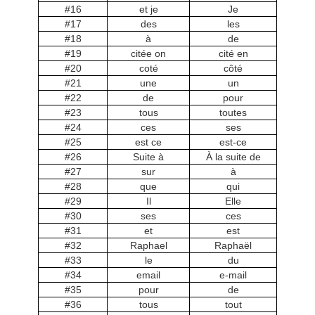
#16
et je
Je
#17
des
les
#18
à
de
#19
citée on
cité en
#20
coté
côté
#21
une
un
#22
de
pour
#23
tous
toutes
#24
ces
ses
#25
est ce
est-ce
#26
Suite à
À la suite de
#27
sur
à
#28
que
qui
#29
Il
Elle
#30
ses
ces
#31
et
est
#32
Raphael
Raphaël
#33
le
du
#34
email
e-mail
#35
pour
de
#36
tous
tout