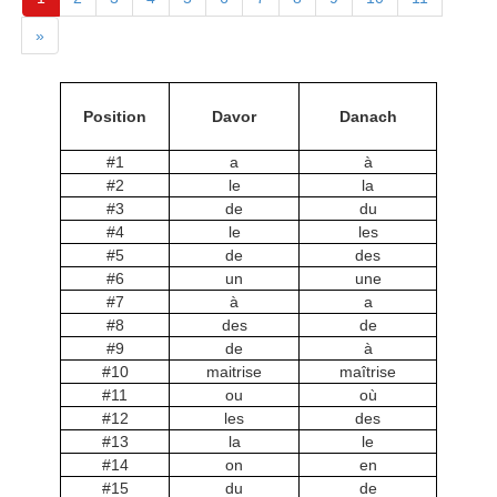
»
Position
Davor
Danach
#1
a
à
#2
le
la
#3
de
du
#4
le
les
#5
de
des
#6
un
une
#7
à
a
#8
des
de
#9
de
à
#10
maitrise
maîtrise
#11
ou
où
#12
les
des
#13
la
le
#14
on
en
#15
du
de