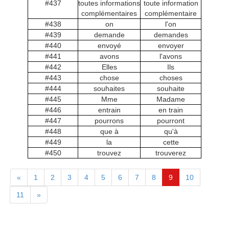
#437
toutes informations
toute information
complémentaires
complémentaire
#438
on
l'on
#439
demande
demandes
#440
envoyé
envoyer
#441
avons
l'avons
#442
Elles
Ils
#443
chose
choses
#444
souhaites
souhaite
#445
Mme
Madame
#446
entrain
en train
#447
pourrons
pourront
#448
que à
qu'à
#449
la
cette
#450
trouvez
trouverez
«
1
2
3
4
5
6
7
8
9
10
11
»