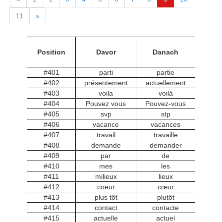
11
»
Position
Davor
Danach
#401
parti
partie
#402
présentement
actuellement
#403
voila
voilà
#404
Pouvez vous
Pouvez-vous
#405
svp
stp
#406
vacance
vacances
#407
travail
travaille
#408
demande
demander
#409
par
de
#410
mes
les
#411
milieux
lieux
#412
coeur
cœur
#413
plus tôt
plutôt
#414
contact
contacte
#415
actuelle
actuel