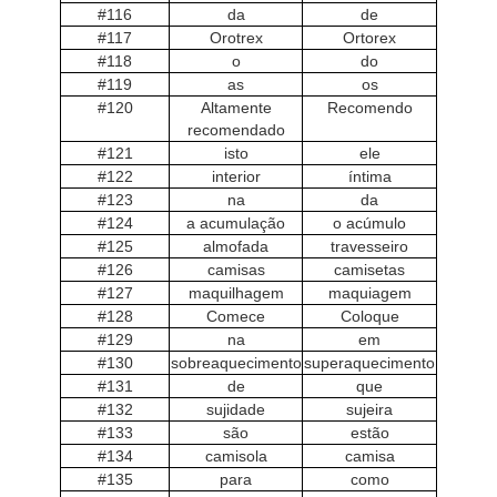
#116
da
de
#117
Orotrex
Ortorex
#118
o
do
#119
as
os
#120
Altamente
Recomendo
recomendado
#121
isto
ele
#122
interior
íntima
#123
na
da
#124
a acumulação
o acúmulo
#125
almofada
travesseiro
#126
camisas
camisetas
#127
maquilhagem
maquiagem
#128
Comece
Coloque
#129
na
em
#130
sobreaquecimento
superaquecimento
#131
de
que
#132
sujidade
sujeira
#133
são
estão
#134
camisola
camisa
#135
para
como