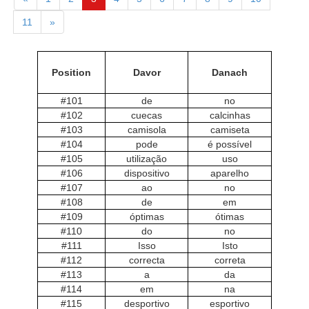
11
»
Position
Davor
Danach
#101
de
no
#102
cuecas
calcinhas
#103
camisola
camiseta
#104
pode
é possível
#105
utilização
uso
#106
dispositivo
aparelho
#107
ao
no
#108
de
em
#109
óptimas
ótimas
#110
do
no
#111
Isso
Isto
#112
correcta
correta
#113
a
da
#114
em
na
#115
desportivo
esportivo