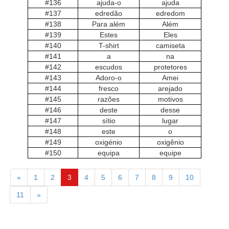
#136
ajuda-o
ajuda
#137
edredão
edredom
#138
Para além
Além
#139
Estes
Eles
#140
T-shirt
camiseta
#141
a
na
#142
escudos
protetores
#143
Adoro-o
Amei
#144
fresco
arejado
#145
razões
motivos
#146
deste
desse
#147
sítio
lugar
#148
este
o
#149
oxigénio
oxigênio
#150
equipa
equipe
«
1
2
3
4
5
6
7
8
9
10
11
»