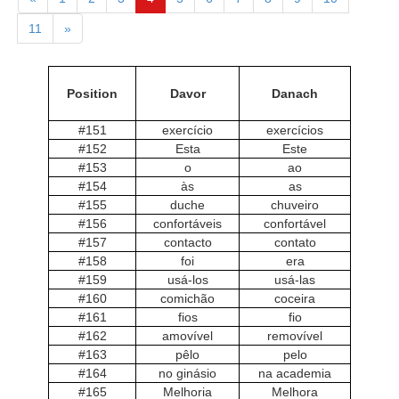
11
»
Position
Davor
Danach
#151
exercício
exercícios
#152
Esta
Este
#153
o
ao
#154
às
as
#155
duche
chuveiro
#156
confortáveis
confortável
#157
contacto
contato
#158
foi
era
#159
usá-los
usá-las
#160
comichão
coceira
#161
fios
fio
#162
amovível
removível
#163
pêlo
pelo
#164
no ginásio
na academia
#165
Melhoria
Melhora