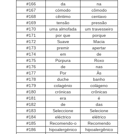
#166
da
na
#167
cómodo
cômodo
#168
cêntimo
centavo
#169
tensão
pressão
#170
uma almofada
um travesseiro
#171
por que
porque
#172
Suave
Macia
#173
premir
apertar
#174
em
de
#175
Púrpura
Roxo
#176
de
nas
#177
Por
Às
#178
duche
banho
#179
colagénio
colágeno
#180
crónicas
crônicas
#181
era
é
#182
de
das
#183
Seleccione
Selecione
#184
eléctrico
elétrico
#185
Recomendo-o
Recomendo
#186
hipoalergénico
hipoalergênico