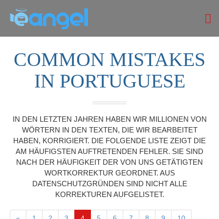
COMMON MISTAKES
IN PORTUGUESE
IN DEN LETZTEN JAHREN HABEN WIR MILLIONEN VON
WÖRTERN IN DEN TEXTEN, DIE WIR BEARBEITET
HABEN, KORRIGIERT. DIE FOLGENDE LISTE ZEIGT DIE
AM HÄUFIGSTEN AUFTRETENDEN FEHLER. SIE SIND
NACH DER HÄUFIGKEIT DER VON UNS GETÄTIGTEN
WORTKORREKTUR GEORDNET. AUS
DATENSCHUTZGRÜNDEN SIND NICHT ALLE
KORREKTUREN AUFGELISTET.
«
1
2
3
4
5
6
7
8
9
10