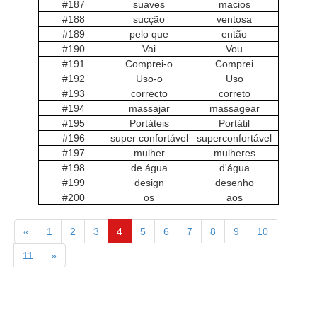
#187
suaves
macios
#188
sucção
ventosa
#189
pelo que
então
#190
Vai
Vou
#191
Comprei-o
Comprei
#192
Uso-o
Uso
#193
correcto
correto
#194
massajar
massagear
#195
Portáteis
Portátil
#196
super confortável
superconfortável
#197
mulher
mulheres
#198
de água
d'água
#199
design
desenho
#200
os
aos
«
1
2
3
4
5
6
7
8
9
10
11
»